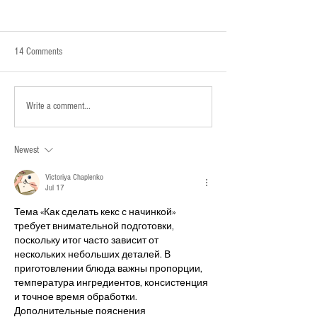
14 Comments
Early Career Newsletter -
Arctic Early Career Ne
Write a comment...
September 2023
2023
Newest
Victoriya Chaplenko
Jul 17
Тема «Как сделать кекс с начинкой» 
требует внимательной подготовки, 
поскольку итог часто зависит от 
нескольких небольших деталей. В 
приготовлении блюда важны пропорции, 
температура ингредиентов, консистенция 
и точное время обработки. 
Дополнительные пояснения 