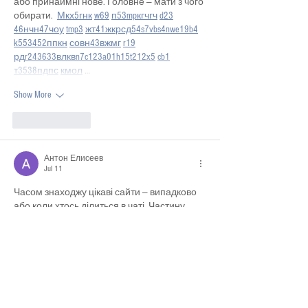
або принаймні нове. Головне — мати з чого 
обирати.  
М
к
х
5
г
нк
w69
п
53
mp
кг
чг
ч
d23
46
н
чн
47
чо
у
tmp3
жт
41
ж
кр
сд
54
s7
vb
s4
nw
e19
b4
k55
34
52
пп
кн
с
о
вн
43
вж
мг
r19
рд
r24
36
33
вл
кв
n7
c123
a01
h15
t21
2x5
cb1
т
35
38
пд
пс
км
ол
 …
Show More
Like
Reply
Антон Елисеев
Jul 11
Часом знаходжу цікаві сайти — випадково 
або коли хтось ділиться в чаті. Частину 
зберігаю про запас, іноді повертаюсь до 
них при нагоді. Тут є різне — новини, блоги, 
локальні стрічки чи просто незвичні штуки. 
Деякі переглядаю рідко, деякі — коли 
хочеться вийти за межі звичних джерел.  
Поділюсь добіркою — може, хтось 
натрапить на щось нове:  